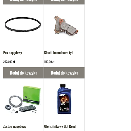
Pas napędowy
Klocki hamulcowe tył
Cena
Cena
2478,00 zł
150,00 zł
Dodaj do koszyka
Dodaj do koszyka
Zestaw napędowy
Olej silnikowy ELF Road