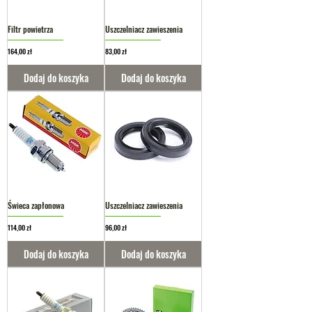
Filtr powietrza
Uszczelniacz zawieszenia
Cena
Cena
164,00 zł
83,00 zł
Dodaj do koszyka
Dodaj do koszyka
Świeca zapłonowa
Uszczelniacz zawieszenia
Cena
Cena
114,00 zł
96,00 zł
Dodaj do koszyka
Dodaj do koszyka