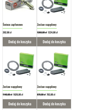
Świece zapłonowe
Zestaw napędowy
Cena
Regularna cena
Cena rabatowa
202,00 zł
1360,00 zł
1224,00 zł
Dodaj do koszyka
Dodaj do koszyka
Zestaw napędowy
Zestaw napędowy
Regularna cena
Cena rabatowa
Regularna cena
Cena rabatowa
1140,00 zł
1026,00 zł
870,00 zł
783,00 zł
Dodaj do koszyka
Dodaj do koszyka