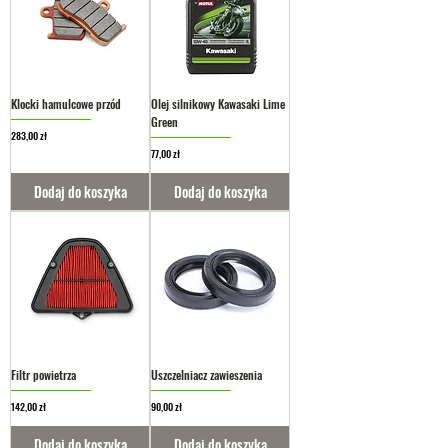
Klocki hamulcowe przód
Olej silnikowy Kawasaki Lime
Green
Cena
283,00 zł
Cena
77,00 zł
Dodaj do koszyka
Dodaj do koszyka
Filtr powietrza
Uszczelniacz zawieszenia
Cena
Cena
142,00 zł
90,00 zł
Dodaj do koszyka
Dodaj do koszyka