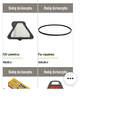
Dodaj do koszyka
Dodaj do koszyka
Filtr powietrza
Pas napędowy
Cena
Cena
198,00 zł
1945,00 zł
Dodaj do koszyka
Dodaj do koszyka