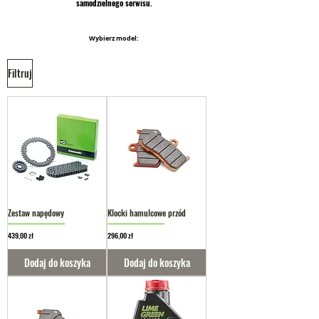
samodzielnego serwisu.
Wybierz model:
Filtruj
Zestaw napędowy
Klocki hamulcowe przód
Cena
Cena
439,00 zł
296,00 zł
Dodaj do koszyka
Dodaj do koszyka