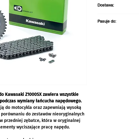
Dostawa:
Darmowa dostawa prz
Pasuje do:
Wysyłka zazwycza
Odbiór w sklepie 
Kawasaki Z1000S
)
do Kawasaki Z1000SX zawiera wszystkie
 podczas wymiany łańcucha napędowego.
ują do motocykla oraz zapewniają wysoką
w porównaniu do zestawów nieoryginalnych
w przedniej zębatce, która w oryginalnej
lementy wyciszające pracę napędu.