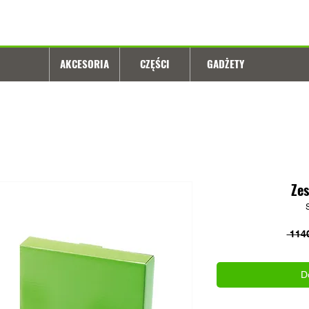
AKCESORIA
CZĘŚCI
GADŻETY
Ze
 1140
D