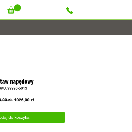
+48 796 947 927
staw napędowy
SKU: 99996-5013
Regularna
Cena
,00 zł 
1026,00 zł
cena
Rabatowa
odaj do koszyka