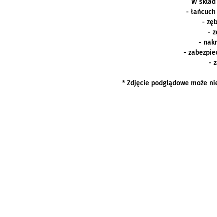
W sklad
- łańcuc
- zę
- 
- nakr
- zabezpie
- 
* Zdjęcie podglądowe może ni
Kawasaki Tarnobrzeg
Autoryzowany dealer Kawasaki