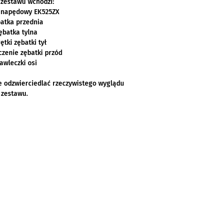
 zestawu wchodzi:
h napędowy EK525ZX
batka przednia
zębatka tylna
ętki zębatki tył
czenie zębatki przód
zawleczki osi
e odzwierciedlać rzeczywistego wyglądu
zestawu.