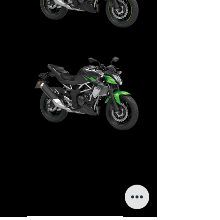
Zmień charakter swojego nowego Z125 i nadaj mu
indywidualnych cech. Chcesz mu nadać bardziej
agresywnego charakteru, a może doposażyć w
praktyczne dodatki? Odkryj oryginalne akcesoria
Kawasaki do tego modelu.
Kliknij na wybrany element aby dowiedzieć się więcej