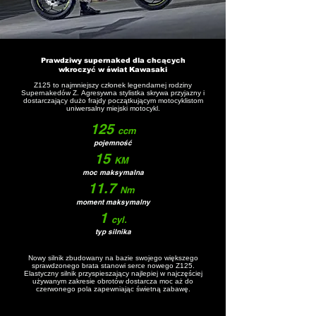
Prawdziwy supernaked dla chcących
wkroczyć w świat Kawasaki
Z125 to najmniejszy członek legendarnej rodziny
Supernakedów Z. Agresywna stylistka skrywa przyjazny i
dostarczający dużo frajdy początkującym motocyklistom
uniwersalny miejski motocykl.
125
ccm
pojemność
15
KM
moc maksymalna
11.7
Nm
moment maksymalny
1
cyl.
typ silnika
Nowy silnik zbudowany na bazie swojego większego
sprawdzonego brata stanowi serce nowego Z125.
Elastyczny silnik przyspieszający najlepiej w najczęściej
używanym zakresie obrotów dostarcza moc aż do
czerwonego pola zapewniając świetną zabawę.