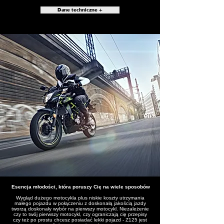
Dane techniczne +
Esencja młodości, która poruszy Cię na wiele sposobów
Wygląd dużego motocykla plus niskie koszty utrzymania
małego pojazdu w połączeniu z doskonałą jakością jazdy
tworzą doskonały wybór na pierwszy motocykl. Niezależenie
czy to twój pierwszy motocykl, czy ograniczają cię przepisy
czy też po prostu chcesz posiadać lekki pojazd - Z125 jest