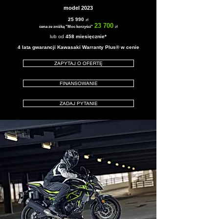
model 2023
25 990
zł
23
7
00
cena ze zniżką "Moc korzyści"
zł
lub od
4
58 miesięcznie*
4 lata gwarancji Kawasaki Warranty Plus® w cenie
ZAPYTAJ O OFERTĘ
FINANSOWANIE
ZADAJ PYTANIE