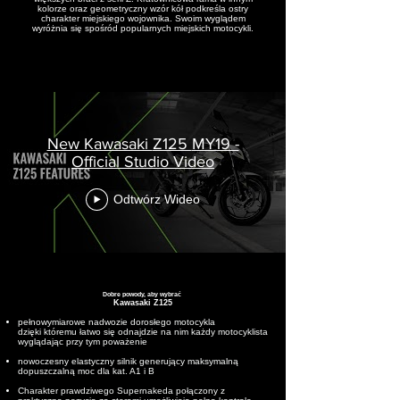
kolorze oraz geometryczny wzór kół podkreśla ostry
charakter miejskiego wojownika. Swoim wyglądem
wyróżnia się spośród popularnych miejskich motocykli.
New Kawasaki Z125 MY19 -
Official Studio Video
Odtwórz Wideo
Dobre powody, aby wybrać
Kawasaki Z125
pełnowymiarowe nadwozie dorosłego motocykla
dzięki któremu łatwo się odnajdzie na nim każdy motocyklista
wyglądając przy tym poważenie
nowoczesny elastyczny silnik generujący maksymalną
dopuszczalną moc dla kat. A1 i B
Charakter prawdziwego Supernakeda połączony z