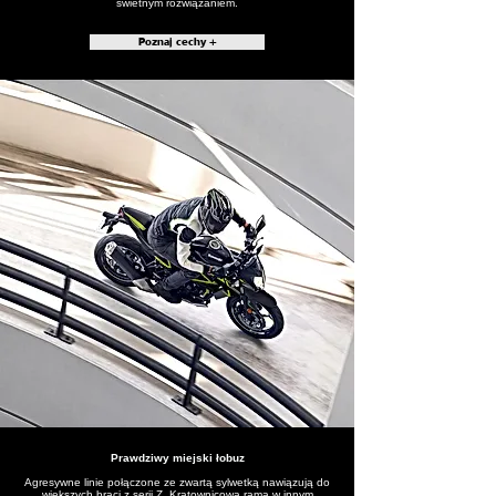
świetnym rozwiązaniem.
Poznaj cechy +
Prawdziwy miejski łobuz
Agresywne linie połączone ze zwartą sylwetką nawiązują do
większych braci z serii Z. Kratownicowa rama w innym