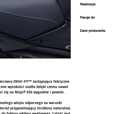
Realizacja:
Darmowa dostawa pr
Pasuje do:
PLN
Wysyłka zazwyczaj
Kawasaki Ninja®
Odbiór w sklepie 
Dane producenta:
roboczych
Kontakt w sprawie zg
Kawasaki Motors Eur
Jacobus Spijkerdreef
2132 PZ Hoofddorp
Holandia
email: info@kawasak
Telefon: +31 (0)23 5
ierowcy ERGO-FIT™ zastępująca fabryczne
 mm wysokości siodła dzięki czemu nawet
ć się na Ninja® 650 wygodnie i pewnie.
ymałego winylu odpornego na warunki
teriał przypominający strukturę naturalnej
 do faktury włókna węglowego. Całość jest