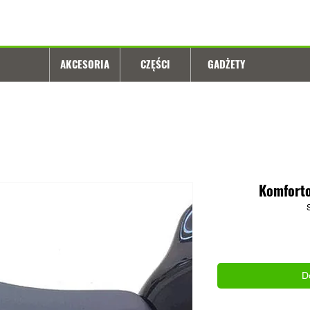
AKCESORIA
CZĘŚCI
GADŻETY
Komforto
D