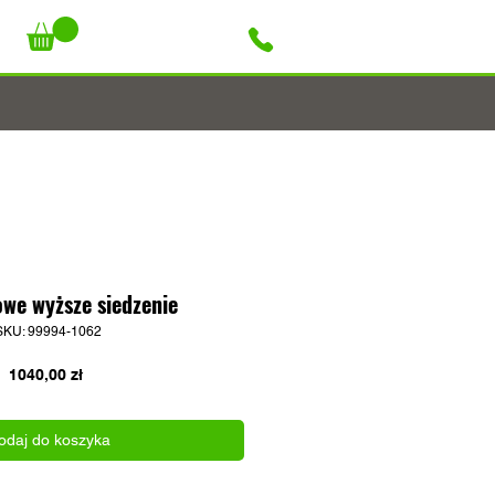
+48 796 947 927
we wyższe siedzenie
SKU: 99994-1062
Cena
1040,00 zł
odaj do koszyka