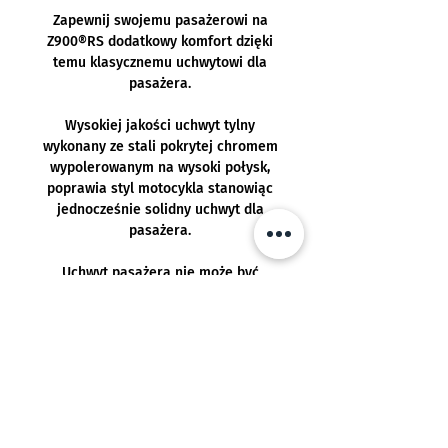
Zapewnij swojemu pasażerowi na
Z900®RS dodatkowy komfort dzięki
temu klasycznemu uchwytowi dla
pasażera.
Wysokiej jakości uchwyt tylny
wykonany ze stali pokrytej chromem
wypolerowanym na wysoki połysk,
poprawia styl motocykla stanowiąc
jednocześnie solidny uchwyt dla
pasażera.
Uchwyt pasażera nie może być
montowany jednocześnie z
uchwytami bocznymi.
Pasuje do:
Kawasaki Z900®RS od MY2018 -
Realizacja: