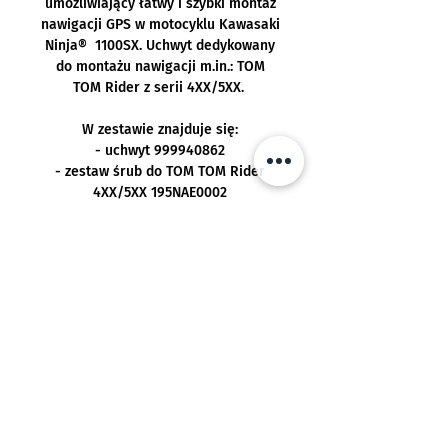
umożliwiający łatwy i szybki montaż
nawigacji GPS w motocyklu Kawasaki
Ninja® 1100SX. Uchwyt dedykowany
do montażu nawigacji m.in.: TOM
TOM Rider z serii 4XX/5XX.
W zestawie znajduje się:
- uchwyt 999940862
- zestaw śrub do TOM TOM Rider
4XX/5XX 195NAE0002
Pasuje do:
Kawasaki Ninja ® 1000SX od
Realizacja:
MY2020 -
Kawasaki Ninja ® 1100SX od
Darmowa dostawa przy zamówieniu
MY2025-
Dane producenta:
powyżej 250,00 PLN
Wysyłka zazwyczaj w ciągu 4-5 dni
Kontakt w sprawie zgodności
roboczych
produktu:
Odbiór w sklepie zazwyczaj w