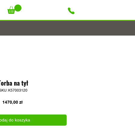
+48 796 947 927
Torba na tył
SKU: K57003120
Cena
1470,00 zł
odaj do koszyka