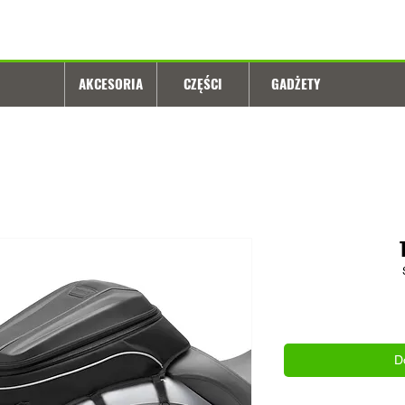
AKCESORIA
CZĘŚCI
GADŻETY
D