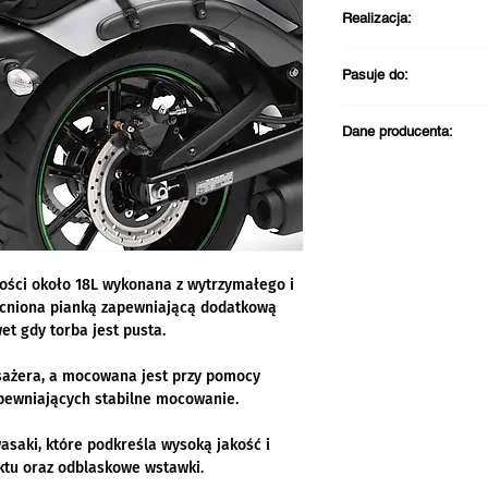
Realizacja:
Darmowa dostawa pr
Pasuje do:
PLN
Wysyłka zazwycza
Kawasaki Vulcan
Odbiór w sklepie 
Dane producenta:
roboczych
Kontakt w sprawie zg
Kawasaki Motors Eur
Jacobus Spijkerdreef
2132 PZ Hoofddorp
Holandia
ości około 18L wykonana z wytrzymałego i
email: info@kawasak
cniona pianką zapewniającą dodatkową
Telefon: +31 (0)23 5
t gdy torba jest pusta.
sażera, a mocowana jest przy pomocy
pewniających stabilne mocowanie.
saki, które podkreśla wysoką jakość i
ktu oraz odblaskowe wstawki.