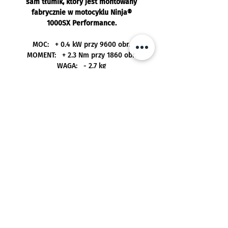
sam tłumik, który jest montowany
fabrycznie w motocyklu Ninja®
1000SX Performance.
MOC: + 0.4 kW przy 9600 obr.
MOMENT: + 2.3 Nm przy 1860 obr.
WAGA: - 2.7 kg
Tłumiki posiadają wymaganą
homologację EC/ECE i są
dopuszczone do użytku na drodze.
Może być montowany jednocześnie z
oryginalnymi kuframi bocznymi.
Pasuje do:
Kawasaki Ninja 1000SX od 2020 -
Realizacja:
Darmowa dostawa przy zamówieniu