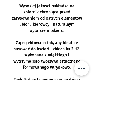
Wysokiej jakości nakładka na
zbiornik chroniąca przed
zarysowaniem od ostrych elementów
ubioru kierowcy i naturalnym
wytarciem lakieru.
Zaprojektowana tak, aby idealnie
pasować do kształtu zbiornika Z H2.
Wykonana z miękkiego i
wytrzymałego tworzywa sztucznego
formowanego wtryskowo.
Tank Pad jest samoprzylepny dzięki
czemu jego montaż jest bardzo
łatwy.
Pasuje do:
Kawasaki Z®H2 od MY2020 -
Realizacja:
Kawasaki Z® H2 SE od MY2022 -