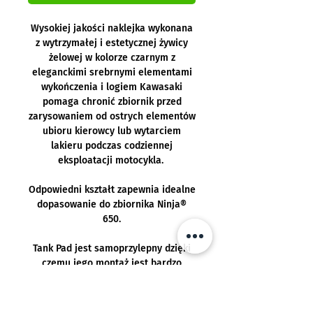
Wysokiej jakości naklejka wykonana
z wytrzymałej i estetycznej żywicy
żelowej w kolorze czarnym z
eleganckimi srebrnymi elementami
wykończenia i logiem Kawasaki
pomaga chronić zbiornik przed
zarysowaniem od ostrych elementów
ubioru kierowcy lub wytarciem
lakieru podczas codziennej
eksploatacji motocykla.
Odpowiedni kształt zapewnia idealne
dopasowanie do zbiornika Ninja®
650.
Tank Pad jest samoprzylepny dzięki
czemu jego montaż jest bardzo
łatwy.
Tank Pad zaprojektowany specjalnie