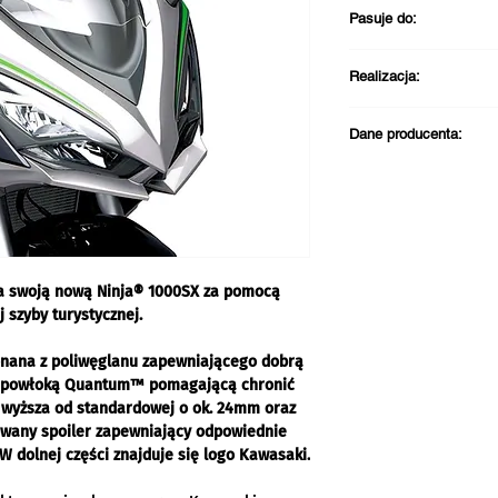
Pasuje do:
Kawasaki Ninja 1
Realizacja:
Darmowa dostawa pr
Dane producenta:
PLN
Wysyłka zazwycza
Kontakt w sprawie zg
Odbiór w sklepie 
Kawasaki Motors Eur
roboczych
Jacobus Spijkerdreef
2132 PZ Hoofddorp
Holandia
a swoją nową Ninja® 1000SX za pomocą
email: info@kawasak
j szyby turystycznej.
Telefon: +31 (0)23 5
onana z poliwęglanu zapewniającego dobrą
dą powłoką Quantum™ pomagającą chronić
 wyższa od standardowej o ok. 24mm oraz
owany spoiler zapewniający odpowiednie
W dolnej części znajduje się logo Kawasaki.