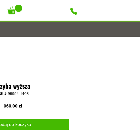
+48 796 947 927
zyba wyższa
SKU: 99994-1408
Cena
960,00 zł
odaj do koszyka