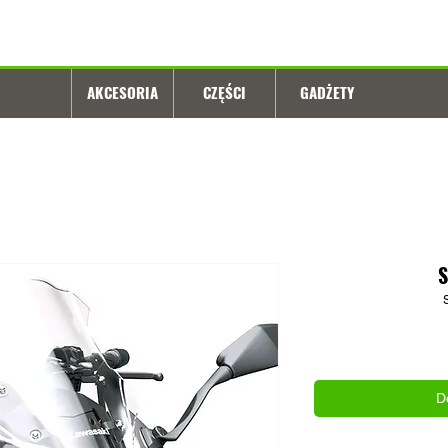
AKCESORIA
CZĘŚCI
GADŻETY
S
D