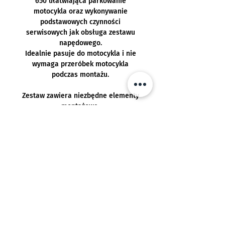
650 ułatwiająca parkowanie
motocykla oraz wykonywanie
podstawowych czynności
serwisowych jak obsługa zestawu
napędowego.
Idealnie pasuje do motocykla i nie
wymaga przeróbek motocykla
podczas montażu.
Zestaw zawiera niezbędne elementy
montażowe.
Produkt akcesoryjny nie dostarczany
przez Kawasaki.
Pasuje do:
Kawasaki Versys® 650 od MY2022
Realizacja:
-
Darmowa dostawa przy zamówieniu
powyżej 250,00 PLN