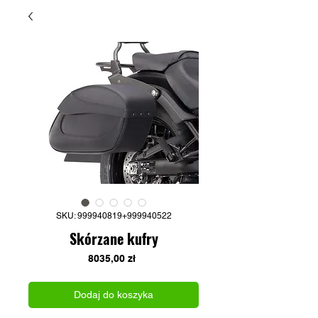
SKU: 999940819+999940522
Skórzane kufry
Cena
8035,00 zł
Dodaj do koszyka