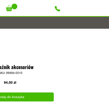
+48 796 947 927
aźnik akcesoriów
SKU: 99994-0510
Cena
94,00 zł
odaj do koszyka