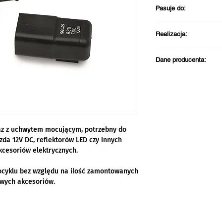
Pasuje do:
Kawasaki Vulcan
Realizacja:
Darmowa dostawa pr
Dane producenta:
PLN
Wysyłamy zazwyc
Kontakt w sprawie zg
Odbiór w sklepie 
Kawasaki Motors Eur
Jacobus Spijkerdreef
2132 PZ Hoofddorp
Holandia
az z uchwytem mocującym, potrzebny do
email: info@kawasak
da 12V DC, reflektorów LED czy innych
Telefon: +31 (0)23 5
cesoriów elektrycznych.
ocyklu bez względu na ilość zamontowanych
wych akcesoriów.