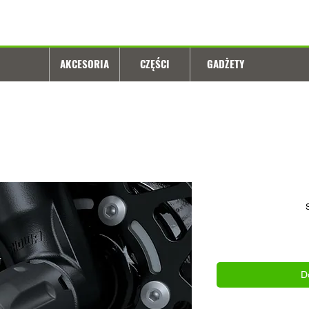
AKCESORIA
CZĘŚCI
GADŻETY
D