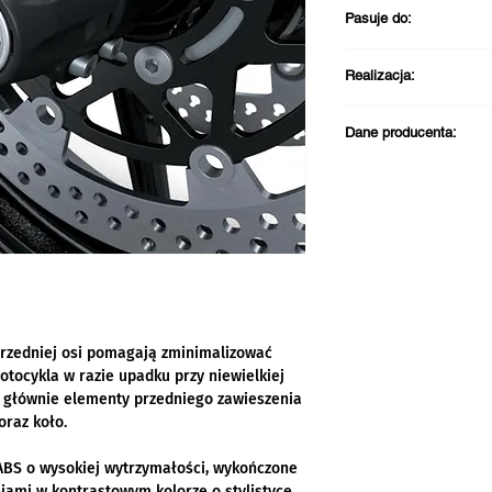
Pasuje do:
Kawasaki Z1100®
Realizacja:
Kawasaki Z1100®
Darmowa dostawa pr
Dane producenta:
PLN
Wysyłka zazwycza
Kontakt w sprawie zg
Odbiór w sklepie 
Kawasaki Motors Eur
roboczych
Jacobus Spijkerdreef
2132 PZ Hoofddorp
Holandia
email: info@kawasak
Telefon: +31 (0)23 5
przedniej osi pomagają zminimalizować
otocykla w razie upadku przy niewielkiej
ą głównie elementy przedniego zawieszenia
oraz koło.
BS o wysokiej wytrzymałości, wykończone
iami w kontrastowym kolorze o stylistyce