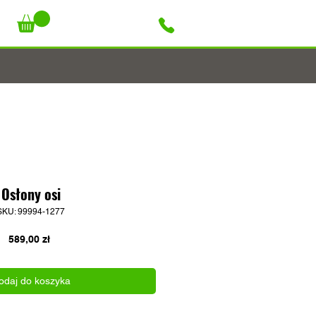
+48 796 947 927
Osłony osi
SKU: 99994-1277
Cena
589,00 zł
odaj do koszyka