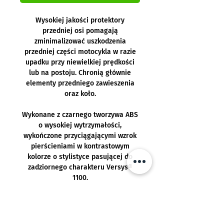
Wysokiej jakości protektory
przedniej osi pomagają
zminimalizować uszkodzenia
przedniej części motocykla w razie
upadku przy niewielkiej prędkości
lub na postoju. Chronią głównie
elementy przedniego zawieszenia
oraz koło.
Wykonane z czarnego tworzywa ABS
o wysokiej wytrzymałości,
wykończone przyciągającymi wzrok
pierścieniami w kontrastowym
kolorze o stylistyce pasującej do
zadziornego charakteru Versys®
1100.
Osłony osi pomagają chronić
motocykl, ale nie zapobiegną
wszystkim rodzajom uszkodzeń.