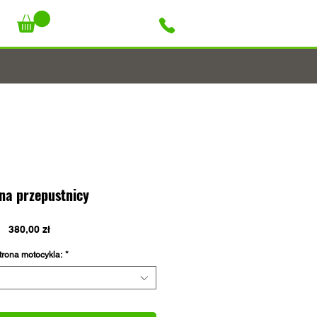
+48 796 947 927
na przepustnicy
Cena
380,00 zł
trona motocykla:
*