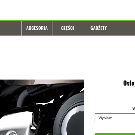
AKCESORIA
CZĘŚCI
GADŻETY
Osło
S
Wybierz