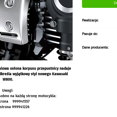
D
Realizacja:
Darmowa dostawa pr
Pasuje do:
PLN
Wysyłka zazwycza
Kawasaki W800 m
Odbiór w sklepie 
Dane producenta:
Kawasaki W800 St
roboczych
Kawasaki W800 Ca
Kontakt w sprawie zg
Kawasaki Motors Eur
Jacobus Spijkerdreef
alowa osłona korpusu przepustnicy nadaje
2132 PZ Hoofddorp
odkreśla wyjątkowy styl nowego Kawasaki
Holandia
W800.
email: info@kawasak
Telefon: +31 (0)23 5
Uwagi:
obno na każdą stronę motocykla:
strona 999941557
 strona 999941226