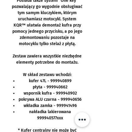
Posiada także system "One key"
pozwalający go wygodnie obsługiwać
tym samym kluczykiem, którym
uruchamiasz motocykl. System
KQR™ ułatwia demontaż kufra przy
pomocy jednego przycisku, a po jego
zdemontowaniu pozostaje na
motocyklu tylko stelaż z płytą.
Zestaw zawiera wszystkie niezbędne
elementy potrzebne do montażu.
W skład zestawu wchodzi:
kufer 47L - 999940899
płyta - 999940662
wspornik kufra - 999940902
pokrywa ALU czarna - 999940656
wkładka zamka - 999941496
nakładka lakierowana
999940577xxx
* Kufer centralny nie może być