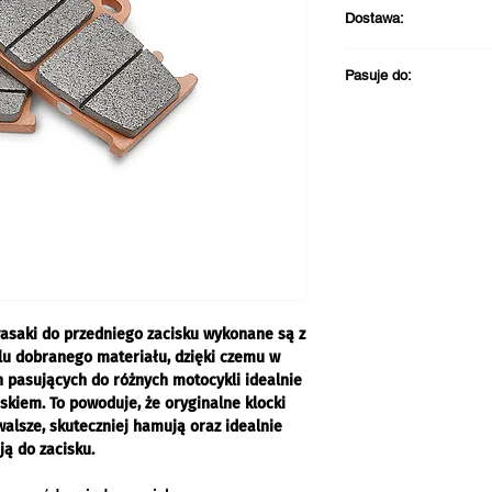
Dostawa:
- Wysyłka zazwyczaj 
Pasuje do:
- Odbiór w sklepie z
- Kawasaki Versys 1
asaki do przedniego zacisku wykonane są z
u dobranego materiału, dzięki czemu w
 pasujących do różnych motocykli idealnie
skiem. To powoduje, że oryginalne klocki
lsze, skuteczniej hamują oraz idealnie
ją do zacisku.