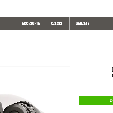
AKCESORIA
CZĘŚCI
GADŻETY
D