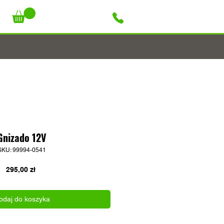
+48 796 947 927
Gnizado 12V
SKU: 99994-0541
Cena
295,00 zł
odaj do koszyka