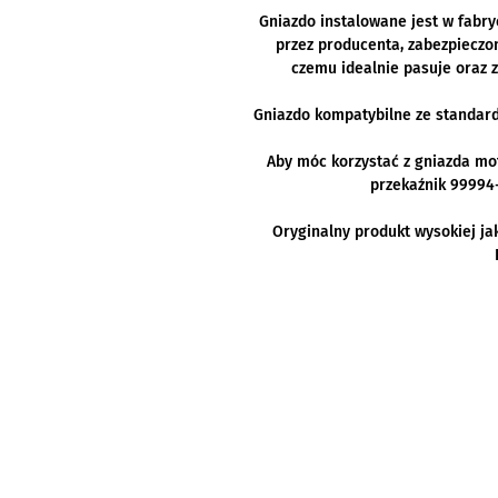
Gniazdo instalowane jest w fabr
przez producenta, zabezpieczon
czemu idealnie pasuje oraz 
Gniazdo kompatybilne ze standar
Aby móc korzystać z gniazda m
przekaźnik 99994
Oryginalny produkt wysokiej ja
Kawasaki Tarnobrzeg
Autoryzowany dealer Kawasaki