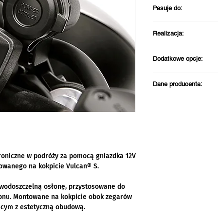
Pasuje do:
Kawasaki Vulcan
Realizacja:
Darmowa dostawa pr
Dodatkowe opcje:
PLN
Wysyłka zazwyczaj
przekaźnik akces
Odbiór w sklepie 
Dane producenta:
Kontakt w sprawie zg
Kawasaki Motors Eur
Jacobus Spijkerdreef
2132 PZ Hoofddorp
Holandia
email: info@kawasak
roniczne w podróży za pomocą gniazdka 12V
Telefon: +31 (0)23 5
owanego na kokpicie Vulcan® S.
wodoszczelną osłonę, przystosowane do
efonu. Montowane na kokpicie obok zegarów
ącym z estetyczną obudową.