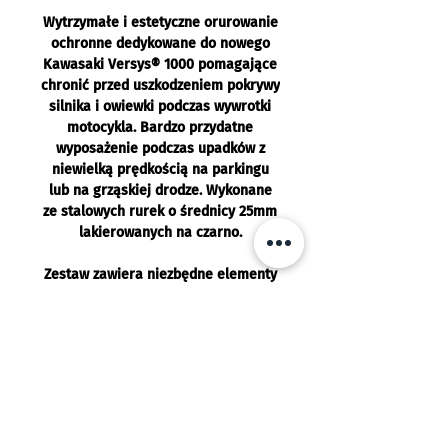
Wytrzymałe i estetyczne orurowanie
ochronne dedykowane do nowego
Kawasaki Versys® 1000 pomagające
chronić przed uszkodzeniem pokrywy
silnika i owiewki podczas wywrotki
motocykla. Bardzo przydatne
wyposażenie podczas upadków z
niewielką prędkością na parkingu
lub na grząskiej drodze. Wykonane
ze stalowych rurek o średnicy 25mm
lakierowanych na czarno.
Zestaw zawiera niezbędne elementy
montażowe.
Produkt akcesoryjny nie dostarczany
przez Kawasaki.
Pasuje do: