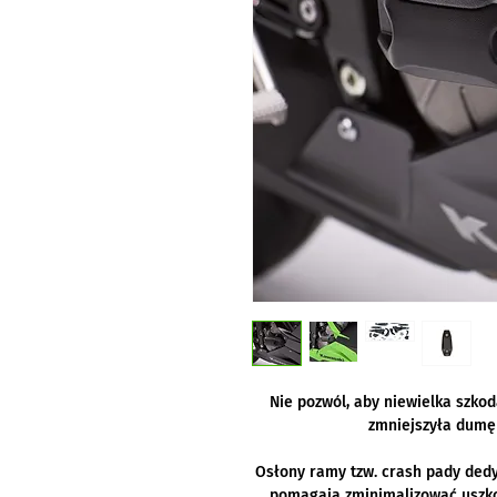
Nie pozwól, aby niewielka szko
zmniejszyła dumę 
Osłony ramy tzw. crash pady de
pomagają zminimalizować uszko