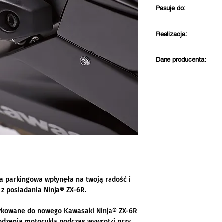
Pasuje do:
Kawasaki Ninja®
Realizacja:
Darmowa dostawa pr
Dane producenta:
PLN
Wysyłka zazwycza
Kontakt w sprawie zg
Odbiór w sklepie 
Kawasaki Motors Eur
roboczych
Jacobus Spijkerdreef
2132 PZ Hoofddorp
Holandia
email: info@kawasak
Telefon: +31 (0)23 5
da parkingowa wpłynęła na twoją radość i
z posiadania Ninja® ZX-6R.
dykowane do nowego Kawasaki Ninja® ZX-6R
dzenia motocykla podczas wywrotki przy