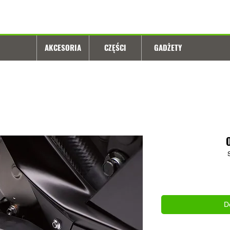
AKCESORIA
CZĘŚCI
GADŻETY
D