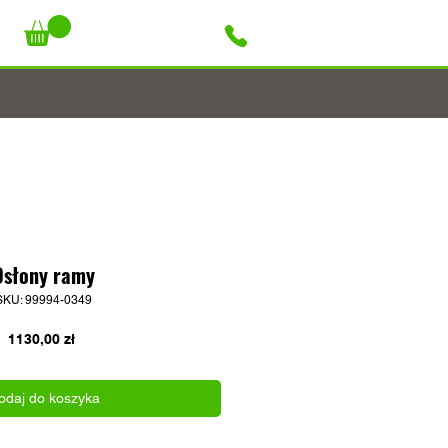
+48 796 947 927
Osłony ramy
SKU: 99994-0349
Cena
1130,00 zł
odaj do koszyka