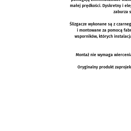
małej prędkości. Dyskretny i ele
zaburza s
Ślizgacze wykonane są z czarne
i montowane za pomocą fab
wsporników, których instalacj
Montaż nie wymaga wiercenia 
Oryginalny produkt zaprojek
Kawasaki Tarnobrzeg
Autoryzowany dealer Kawasaki